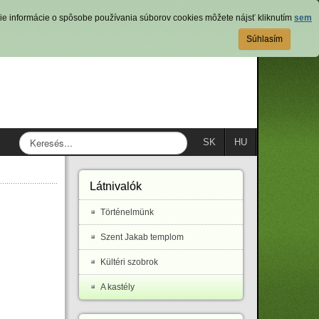
ie informácie o spôsobe používania súborov cookies môžete nájsť kliknutím
sem
Súhlasím
Keresés...
SK
HU
Látnivalók
Történelmünk
Szent Jakab templom
Kültéri szobrok
A kastély