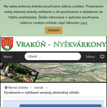
Na našej webovej stránke používame súbory cookies. Prezeraním
našej webovej stránky súhlasíte s ich používaním a ukladaním do
Vášho prehliadača. Ďalšie informácie o spôsobe používania
súborov cookies môžete nájsť kliknutím
sem
Súhlasím
H
Menu
Menu
ľ
a
d
a
ť
.
Hlavná stránka
slovak
.
Oznámenie o vyhlásení verejnej obchodnej súťaže
.