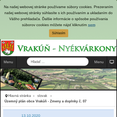
Na našej webovej stránke používame súbory cookies. Prezeraním
našej webovej stránky súhlasíte s ich používaním a ukladaním do
Vášho prehliadača. Ďalšie informácie o spôsobe používania
súborov cookies môžete nájsť kliknutím
sem
Súhlasím
H
Menu
Menu
ľ
a
d
a
ť
.
Hlavná stránka
slovak
.
Územný plán obce Vrakúň - Zmeny a doplnky č. 07
.
13.10.2020