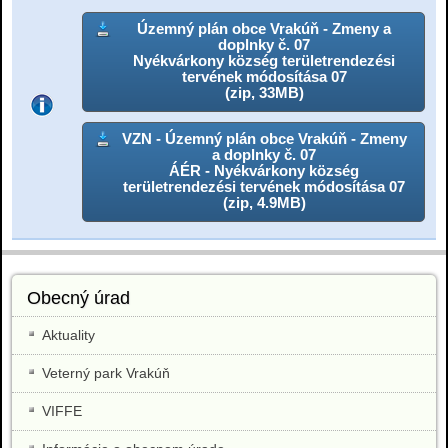
Územný plán obce Vrakúň - Zmeny a
doplnky č. 07
Nyékvárkony község területrendezési
tervének módosítása 07
(zip, 33MB)
VZN - Územný plán obce Vrakúň - Zmeny
a doplnky č. 07
ÁÉR - Nyékvárkony község
területrendezési tervének módosítása 07
(zip, 4.9MB)
Obecný úrad
Aktuality
Veterný park Vrakúň
VIFFE