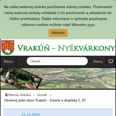
Na našej webovej stránke používame súbory cookies. Prezeraním
našej webovej stránky súhlasíte s ich používaním a ukladaním do
Vášho prehliadača. Ďalšie informácie o spôsobe používania
súborov cookies môžete nájsť kliknutím
sem
Súhlasím
H
Menu
Menu
ľ
a
d
a
ť
.
Hlavná stránka
slovak
.
Územný plán obce Vrakúň - Zmeny a doplnky č. 07
.
13.10.2020