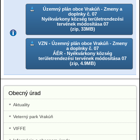
Územný plán obce Vrakúň - Zmeny a
doplnky č. 07
Nyékvárkony község területrendezési
tervének módosítása 07
(zip, 33MB)
VZN - Územný plán obce Vrakúň - Zmeny
a doplnky č. 07
ÁÉR - Nyékvárkony község
területrendezési tervének módosítása 07
(zip, 4.9MB)
Obecný úrad
Aktuality
Veterný park Vrakúň
VIFFE