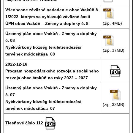
Všeobecne záväzné nariadenie obce Vrakúň č.
1/2022, ktorým sa vyhlasujú záväzné časti
(zip, 4MB)
ÚPN obce Vrakúň – Zmeny a doplnky č. 8.
Územný plán obce Vrakúň - Zmeny a doplnky
č. 08
Nyékvárkony község területrendezési
(zip, 37MB)
tervének módosítása 08
2022-12-16
Program hospodárskeho rozvoja a sociálneho
rozvoja obce Vrakúň na roky 2022 – 2027
Územný plán obce Vrakúň - Zmeny a doplnky
č. 07
Nyékvárkony község területrendezési
(zip, 33MB)
tervének módosítása 07
Tiesňové číslo 112