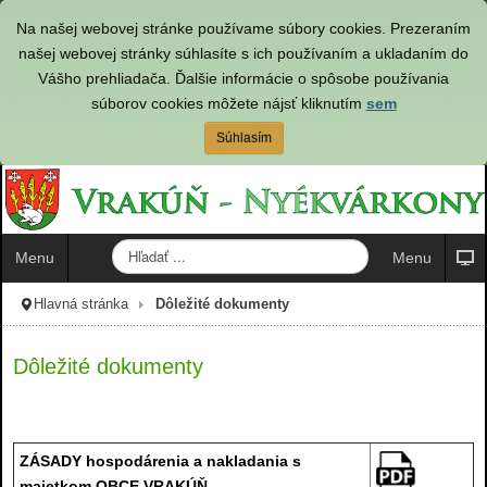
Na našej webovej stránke používame súbory cookies. Prezeraním
našej webovej stránky súhlasíte s ich používaním a ukladaním do
Vášho prehliadača. Ďalšie informácie o spôsobe používania
súborov cookies môžete nájsť kliknutím
sem
Súhlasím
H
Menu
Menu
ľ
a
Hlavná stránka
Dôležité dokumenty
d
a
ť
Dôležité dokumenty
.
.
.
ZÁSADY hospodárenia a nakladania s
majetkom OBCE VRAKÚŇ