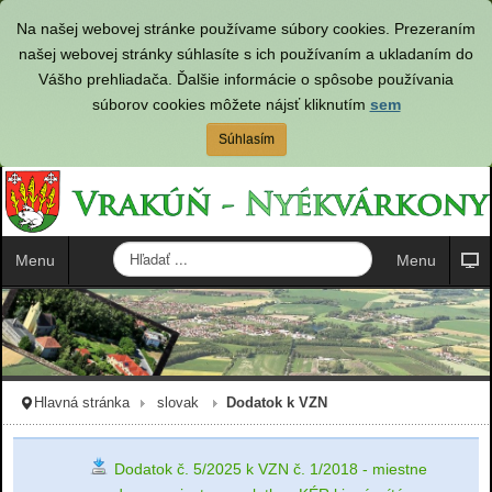
Na našej webovej stránke používame súbory cookies. Prezeraním
našej webovej stránky súhlasíte s ich používaním a ukladaním do
Vášho prehliadača. Ďalšie informácie o spôsobe používania
súborov cookies môžete nájsť kliknutím
sem
Súhlasím
H
Menu
Menu
ľ
a
d
a
ť
.
Hlavná stránka
slovak
Dodatok k VZN
.
.
Dodatok č. 5/2025 k VZN č. 1/2018 - miestne